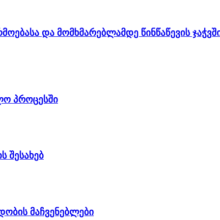
რმოებასა და მომხმარებლამდე წინწაწევის ჯაჭვშ
ვლო პროცესში
ს შესახებ
დობის მაჩვენებლები