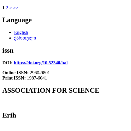
1
2
>
>>
Language
English
ქართული
issn
DOI:
https://doi.org/10.52340/bal
Online ISSN:
2960-9801
Print ISSN:
1987-6041
ASSOCIATION FOR SCIENCE
Erih