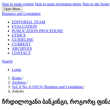
Skip to main content
Skip to main navigation menu
Skip to site footer
Open Menu
Business and Legislation
EDITORIAL TEAM
EVALUATION
PUBLICATION PROCEDURE
ETHICS
GUIDELINE
CURRENT
ARCHIVES
CONTACT
Search
Login
Home
/
Archives
/
Vol. 6 No. 6 (2013): Business and Legislation
/
Articles
ჩრდილოვანი ბანკინგი, როგორც ფინა