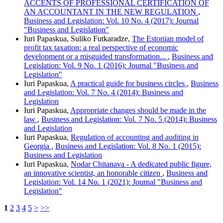
ACCENTS OF PROFESSIONAL CERTIFICATION OF
AN ACCOUNTANT IN THE NEW REGULATION
,
Business and Legislation: Vol. 10 No. 4 (2017): Journal
"Business and Legislation"
Iuri Papaskua, Suliko Futkaradze,
The Estonian model of
profit tax taxation: a real perspective of economic
development or a misguided transformation...
,
Business and
Legislation: Vol. 9 No. 1 (2016): Journal "Business and
Legislation"
Iuri Papaskua,
A practical guide for business circles
,
Business
and Legislation: Vol. 7 No. 4 (2014): Business and
Legislation
Iuri Papaskua,
Appropriate changes should be made in the
law
,
Business and Legislation: Vol. 7 No. 5 (2014): Business
and Legislation
Iuri Papaskua,
Regulation of accounting and auditing in
Georgia
,
Business and Legislation: Vol. 8 No. 1 (2015):
Business and Legislation
Iuri Papaskua,
Nodar Chitanava - A dedicated public figure,
an innovative scientist, an honorable citizen
,
Business and
Legislation: Vol. 14 No. 1 (2021): Journal "Business and
Legislation"
1
2
3
4
5
>
>>