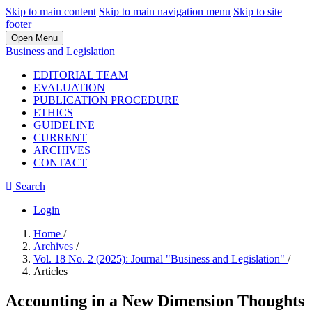
Skip to main content
Skip to main navigation menu
Skip to site
footer
Open Menu
Business and Legislation
EDITORIAL TEAM
EVALUATION
PUBLICATION PROCEDURE
ETHICS
GUIDELINE
CURRENT
ARCHIVES
CONTACT
Search
Login
Home
/
Archives
/
Vol. 18 No. 2 (2025): Journal "Business and Legislation"
/
Articles
Accounting in a New Dimension Thoughts