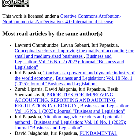
This work is licensed under a
Creative Commons Attribution-
NonCommercial-NoDerivatives 4.0 International License
.
Most read articles by the same author(s)
Lavrenti Chumburidze, Levan Sabauri, Iuri Papaskua,
Conceptual vectors of improving the quality of accounting for
small and medium-sized businesses
,
Business and
Legislation: Vol. 16 No. 2 (2023): Journal "Business and
Legislation"
Iuri Papaskua,
Tourism as a powerful and dynamic industry of
the world economy
,
Business and Legislation: Vol. 18 No. 1
(2025): Journal "Business and Legislation"
Zurab Lipartia, David Jalagonia, Iuri Papaskua, Besik
Sherazadishvili,
PRIORITIES FOR IMPROVING
ACCOUNTING, REPORTING AND AUDITING
REGULATION IN GEORGIA
,
Business and Legislation:
Vol. 16 No. 1 (2023): Journal "Business and Legislation"
Iuri Papaskua,
Attention magazine readers and potential
authors!
,
Business and Legislation: Vol. 18 No. 1 (2025):
Journal "Business and Legislation"
David Jalaghonia, Iuri Papaskua,
FUNDAMENTAL