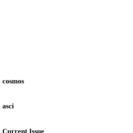
cosmos
asci
Current Issue