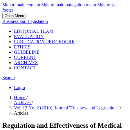
Skip to main content
Skip to main navigation menu
Skip to site
footer
Open Menu
Business and Legislation
EDITORIAL TEAM
EVALUATION
PUBLICATION PROCEDURE
ETHICS
GUIDELINE
CURRENT
ARCHIVES
CONTACT
Search
Login
Home
/
Archives
/
Vol. 12 No. 2 (2019): Journal "Business and Legislation"
/
Articles
Regulation and Effectiveness of Medical