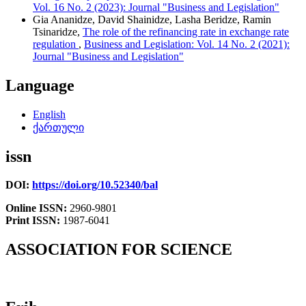
Vol. 16 No. 2 (2023): Journal "Business and Legislation"
Gia Ananidze, David Shainidze, Lasha Beridze, Ramin
Tsinaridze,
The role of the refinancing rate in exchange rate
regulation
,
Business and Legislation: Vol. 14 No. 2 (2021):
Journal "Business and Legislation"
Language
English
ქართული
issn
DOI:
https://doi.org/10.52340/bal
Online ISSN:
2960-9801
Print ISSN:
1987-6041
ASSOCIATION FOR SCIENCE