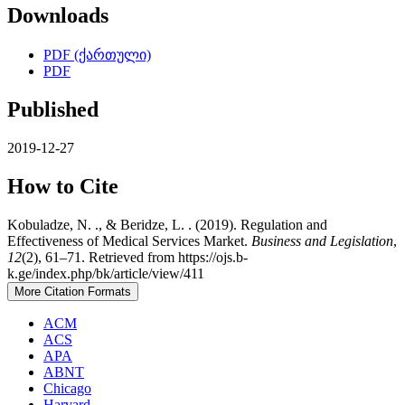
Downloads
PDF (ქართული)
PDF
Published
2019-12-27
How to Cite
Kobuladze, N. ., & Beridze, L. . (2019). Regulation and
Effectiveness of Medical Services Market.
Business and Legislation
,
12
(2), 61–71. Retrieved from https://ojs.b-
k.ge/index.php/bk/article/view/411
More Citation Formats
ACM
ACS
APA
ABNT
Chicago
Harvard