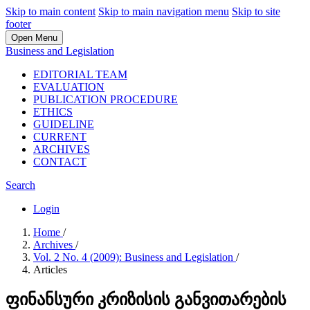
Skip to main content
Skip to main navigation menu
Skip to site
footer
Open Menu
Business and Legislation
EDITORIAL TEAM
EVALUATION
PUBLICATION PROCEDURE
ETHICS
GUIDELINE
CURRENT
ARCHIVES
CONTACT
Search
Login
Home
/
Archives
/
Vol. 2 No. 4 (2009): Business and Legislation
/
Articles
ფინანსური კრიზისის განვითარების