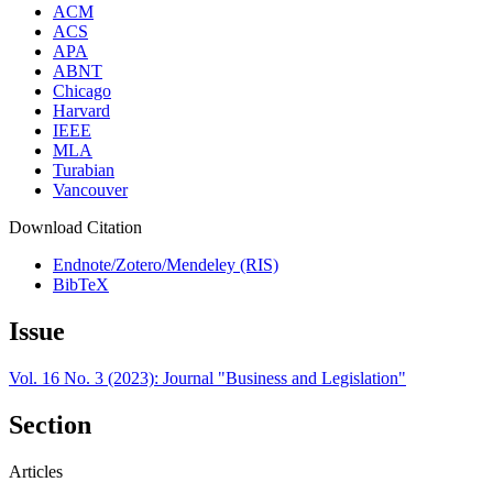
ACM
ACS
APA
ABNT
Chicago
Harvard
IEEE
MLA
Turabian
Vancouver
Download Citation
Endnote/Zotero/Mendeley (RIS)
BibTeX
Issue
Vol. 16 No. 3 (2023): Journal "Business and Legislation"
Section
Articles