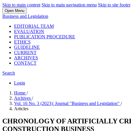
Skip to main content
Skip to main navigation menu
Skip to site footer
Open Menu
Business and Legislation
EDITORIAL TEAM
EVALUATION
PUBLICATION PROCEDURE
ETHICS
GUIDELINE
CURRENT
ARCHIVES
CONTACT
Search
Login
Home
/
Archives
/
Vol. 16 No. 3 (2023): Journal "Business and Legislation"
/
Articles
CHRONOLOGY OF ARTIFICIALLY C
CONSTRUCTION BUSINESS